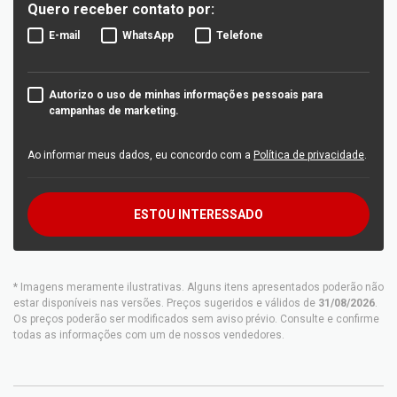
Quero receber contato por:
E-mail
WhatsApp
Telefone
Autorizo o uso de minhas informações pessoais para
campanhas de marketing.
Ao informar meus dados, eu concordo com a
Política de privacidade
.
ESTOU INTERESSADO
* Imagens meramente ilustrativas. Alguns itens apresentados poderão não
estar disponíveis nas versões. Preços sugeridos e válidos de
31/08/2026
.
Os preços poderão ser modificados sem aviso prévio. Consulte e confirme
todas as informações com um de nossos vendedores.