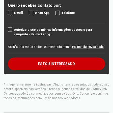
Quero receber contato por:
E-mail
WhatsApp
Telefone
Autorizo o uso de minhas informações pessoais para
campanhas de marketing.
Ao informar meus dados, eu concordo com a
Política de privacidade
.
ESTOU INTERESSADO
* Imagens meramente ilustrativas. Alguns itens apresentados poderão não
estar disponíveis nas versões. Preços sugeridos e válidos de
31/08/2026
.
Os preços poderão ser modificados sem aviso prévio. Consulte e confirme
todas as informações com um de nossos vendedores.