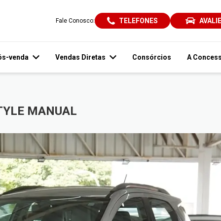
TELEFONES
AVALI
Fale Conosco:
ós-venda
Vendas Diretas
Consórcios
A Concess
STYLE MANUAL