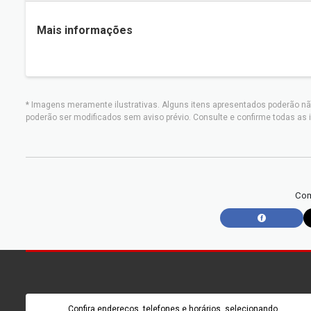
Mais informações
* Imagens meramente ilustrativas. Alguns itens apresentados poderão nã
poderão ser modificados sem aviso prévio. Consulte e confirme todas 
Com
Confira endereços, telefones e horários, selecionando