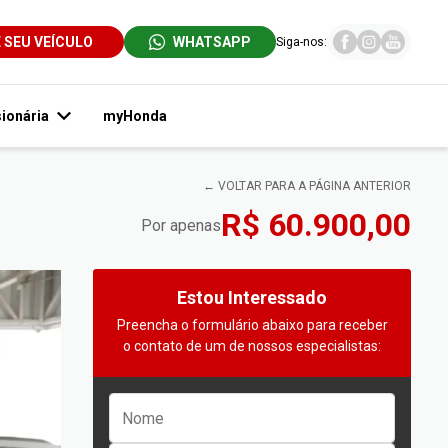
E SEU VEÍCULO
WHATSAPP
Siga-nos:
ionária
myHonda
← VOLTAR PARA A PÁGINA ANTERIOR
R$ 60.900,00
Por apenas
Estou Interessado
Preencha o formulário abaixo para receber
o contato de um de nossos especialistas: