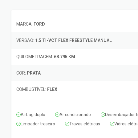
MARCA:
FORD
VERSÃO:
1.5 TI-VCT FLEX FREESTYLE MANUAL
QUILOMETRAGEM:
68.795 KM
COR:
PRATA
COMBUSTÍVEL:
FLEX
Airbag duplo
Ar condicionado
Desembaçador tr
Limpador traseiro
Travas elétricas
Vidros elétr