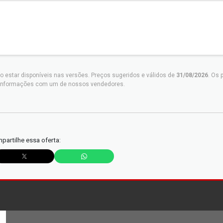
o estar disponíveis nas versões. Preços sugeridos e válidos de
31/08/2026
. Os 
as informações com um de nossos vendedores.
partilhe essa oferta: