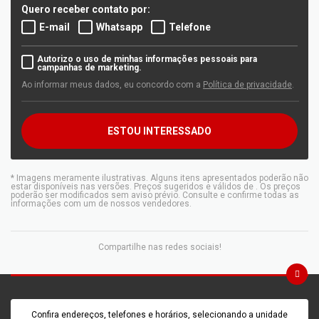
Quero receber contato por:
E-mail
Whatsapp
Telefone
Autorizo o uso de minhas informações pessoais para
campanhas de marketing.
Ao informar meus dados, eu concordo com a
Política de privacidade
.
ESTOU INTERESSADO
* Imagens meramente ilustrativas. Alguns itens apresentados poderão não
estar disponíveis nas versões. Preços sugeridos e válidos de
. Os preços
poderão ser modificados sem aviso prévio. Consulte e confirme todas as
informações com um de nossos vendedores.
Compartilhe nas redes sociais!
Confira endereços, telefones e horários, selecionando a unidade