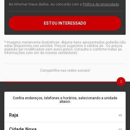
Ao informar meus dados, eu concordo com a
Política de privacidade
.
ESTOU INTERESSADO
* Imagens meramente ilustrativas. Alguns itens apresentados poderão não
estar disponíveis nas versões. Preços sugeridos e válidos de
. Os preços
poderão ser modificados sem aviso prévio. Consulte e confirme todas as
informações com um de nossos vendedores.
Compartilhe nas redes sociais!
Confira endereços, telefones e horários, selecionando a unidade
abaixo:
Raja
Cidade Nova