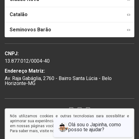
Catalão
Seminovos Barão
CNPJ:
13.877.012/0004-40
Endereço Matriz:
Av. Raja Gabáglia, 2760 - Bairro Santa Lúcia - Belo
Horizonte-MG
SIGA-NOS:
Nós utilizamos cookies e outras tecnologias para possibilitar e
aprimorar sua experiência em nosso site, e ao continuar navegando
em nossas páginas você concorda com a coleta e uso de cookies.
Para saber mais, visite nossa
Política de Privacidade
.
© Copyright 2026