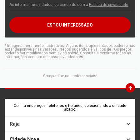
Ao informar meus dados, eu concordo com a
Política de privacidade
.
ESTOU INTERESSADO
* Imagens meramente ilustrativas. Alguns itens apresentados poderão não
estar disponíveis nas versões. Preços sugeridos e válidos de
. Os preços
poderão ser modificados sem aviso prévio. Consulte e confirme todas as
informações com um de nossos vendedores.
Compartilhe nas redes sociais!
Confira endereços, telefones e horários, selecionando a unidade
abaixo:
Raja
Cidade Nova