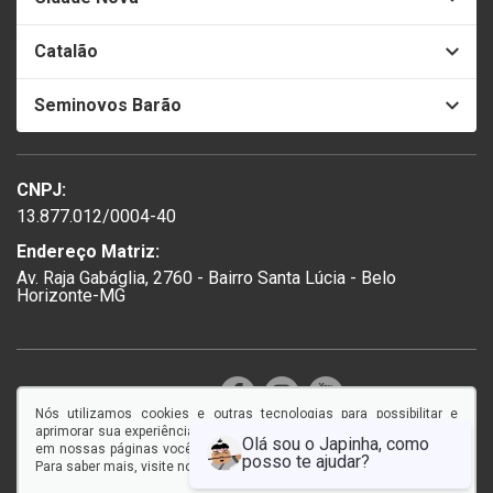
Catalão
Seminovos Barão
CNPJ:
13.877.012/0004-40
Endereço Matriz:
Av. Raja Gabáglia, 2760 - Bairro Santa Lúcia - Belo
Horizonte-MG
SIGA-NOS:
Nós utilizamos cookies e outras tecnologias para possibilitar e
aprimorar sua experiência em nosso site, e ao continuar navegando
em nossas páginas você concorda com a coleta e uso de cookies.
Para saber mais, visite nossa
Política de Privacidade
.