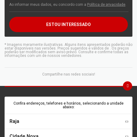
Ao informar meus dados, eu concordo com a
Política de privacidade
.
ESTOU INTERESSADO
* Imagens meramente ilustrativas. Alguns itens apresentados poderão não
estar disponíveis nas versões. Preços sugeridos e válidos de
. Os preços
poderão ser modificados sem aviso prévio. Consulte e confirme todas as
informações com um de nossos vendedores.
Compartilhe nas redes sociais!
Confira endereços, telefones e horários, selecionando a unidade
abaixo:
Raja
Cidade Nova