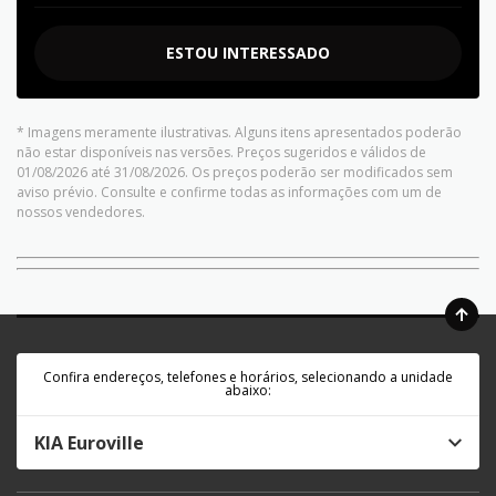
ESTOU INTERESSADO
* Imagens meramente ilustrativas. Alguns itens apresentados poderão
não estar disponíveis nas versões. Preços sugeridos e válidos de
01/08/2026 até 31/08/2026. Os preços poderão ser modificados sem
aviso prévio. Consulte e confirme todas as informações com um de
nossos vendedores.
Confira endereços, telefones e horários, selecionando a unidade
abaixo:
KIA Euroville