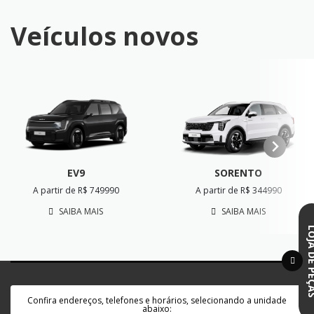
Veículos novos
SORENTO
EV9
A partir de R$ 344990
A partir de R$ 749990
SAIBA MAIS
SAIBA MAIS
LOJA DE 
Confira endereços, telefones e horários, selecionando a unidade
abaixo: