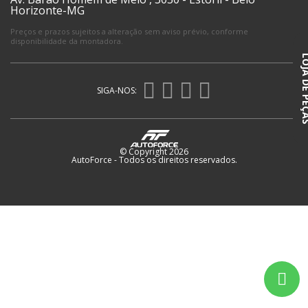
Horizonte-MG
Preços e prazos sujeitos a alteração sem aviso prévio, conforme 
disponibilidade da montadora.
LOJA DE 
SIGA-NOS:
© Copyright 2026
AutoForce - Todos os direitos reservados.